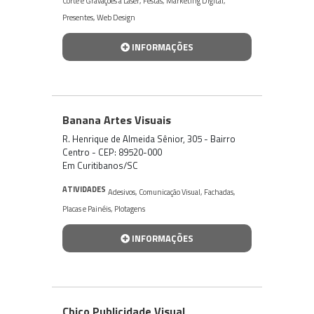
Corte e Gravações a Laser
,
Festas
,
Marketing Digital
,
Presentes
,
Web Design
INFORMAÇÕES
Banana Artes Visuais
R. Henrique de Almeida Sênior, 305 - Bairro
Centro - CEP: 89520-000
Em Curitibanos/SC
ATIVIDADES
Adesivos
,
Comunicação Visual
,
Fachadas
,
Placas e Painéis
,
Plotagens
INFORMAÇÕES
Chico Publicidade Visual