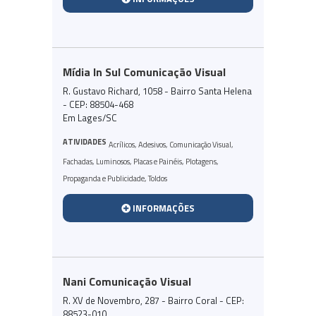
Mídia In Sul Comunicação Visual
R. Gustavo Richard, 1058 - Bairro Santa Helena
- CEP: 88504-468
Em Lages/SC
ATIVIDADES
Acrílicos
,
Adesivos
,
Comunicação Visual
,
Fachadas
,
Luminosos
,
Placas e Painéis
,
Plotagens
,
Propaganda e Publicidade
,
Toldos
INFORMAÇÕES
Nani Comunicação Visual
R. XV de Novembro, 287 - Bairro Coral - CEP:
88523-010