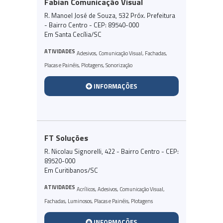
Fabian Comunicação Visual
R. Manoel José de Souza, 532 Próx. Prefeitura
- Bairro Centro - CEP: 89540-000
Em Santa Cecília/SC
ATIVIDADES
Adesivos
,
Comunicação Visual
,
Fachadas
,
Placas e Painéis
,
Plotagens
,
Sonorização
INFORMAÇÕES
FT Soluções
R. Nicolau Signorelli, 422 - Bairro Centro - CEP:
89520-000
Em Curitibanos/SC
ATIVIDADES
Acrílicos
,
Adesivos
,
Comunicação Visual
,
Fachadas
,
Luminosos
,
Placas e Painéis
,
Plotagens
INFORMAÇÕES