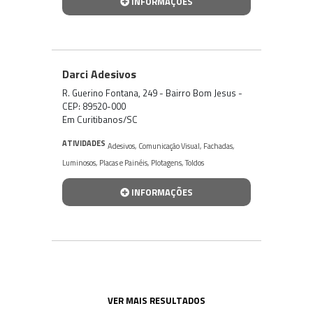
INFORMAÇÕES
Darci Adesivos
R. Guerino Fontana, 249 - Bairro Bom Jesus -
CEP: 89520-000
Em Curitibanos/SC
ATIVIDADES
Adesivos
,
Comunicação Visual
,
Fachadas
,
Luminosos
,
Placas e Painéis
,
Plotagens
,
Toldos
INFORMAÇÕES
VER MAIS RESULTADOS