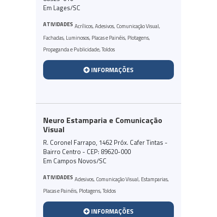
Em Lages/SC
ATIVIDADES
Acrílicos
,
Adesivos
,
Comunicação Visual
,
Fachadas
,
Luminosos
,
Placas e Painéis
,
Plotagens
,
Propaganda e Publicidade
,
Toldos
INFORMAÇÕES
Neuro Estamparia e Comunicação
Visual
R. Coronel Farrapo, 1462 Próx. Cafer Tintas -
Bairro Centro - CEP: 89620-000
Em Campos Novos/SC
ATIVIDADES
Adesivos
,
Comunicação Visual
,
Estamparias
,
Placas e Painéis
,
Plotagens
,
Toldos
INFORMAÇÕES