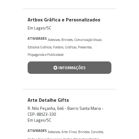
Artbox Gráfica e Personalizados
Em Lages/SC
ATIVIDADES
Adesivos
,
Brindes
,
Comunicação Visual
,
Estúdios Gráficos
,
Folders
,
Gráficas
,
Presentes
,
Propaganda e Publicidade
INFORMAÇÕES
Arte Detalhe Gifts
R. Nilo Peçanha, 646 - Bairro Santa Maria -
CEP: 88523-330
Em Lages/SC
ATIVIDADES
Adesivos
,
Arte-Final
,
Brindes
,
Convites
,