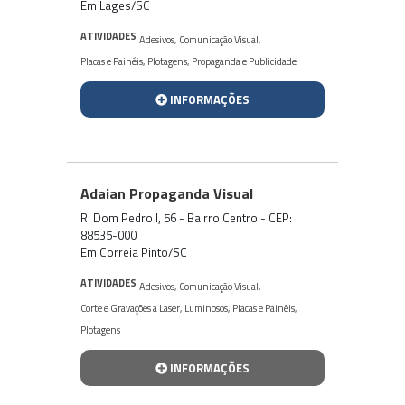
Em Lages/SC
ATIVIDADES
Adesivos
,
Comunicação Visual
,
Placas e Painéis
,
Plotagens
,
Propaganda e Publicidade
INFORMAÇÕES
Adaian Propaganda Visual
R. Dom Pedro I, 56 - Bairro Centro - CEP:
88535-000
Em Correia Pinto/SC
ATIVIDADES
Adesivos
,
Comunicação Visual
,
Corte e Gravações a Laser
,
Luminosos
,
Placas e Painéis
,
Plotagens
INFORMAÇÕES