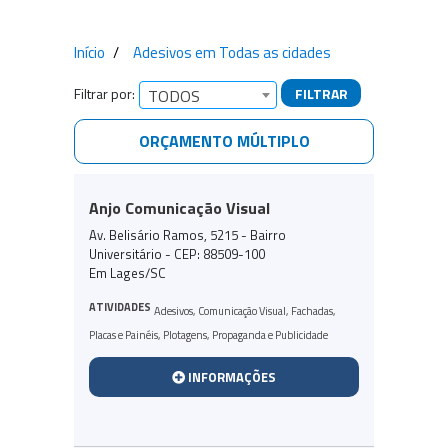
Início
Adesivos em Todas as cidades
Filtrar por:
FILTRAR
TODOS
ORÇAMENTO MÚLTIPLO
Empresas encontradas
Anjo Comunicação Visual
Av. Belisário Ramos, 5215 - Bairro
Universitário - CEP: 88509-100
Em Lages/SC
ATIVIDADES
Adesivos
,
Comunicação Visual
,
Fachadas
,
Placas e Painéis
,
Plotagens
,
Propaganda e Publicidade
INFORMAÇÕES