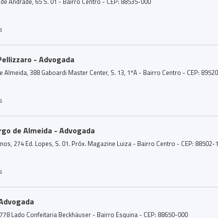
 de Andrade, 65 S. 01 - Bairro Centro - CEP: 88535-000
s
Pellizzaro - Advogada
 Almeida, 388 Gaboardi Master Center, S. 13, 1ºA - Bairro Centro - CEP: 8952
s
rgo de Almeida - Advogada
os, 274 Ed. Lopes, S. 01. Próx. Magazine Luiza - Bairro Centro - CEP: 88502-
s
 Advogada
i, 2778 Lado Confeitaria Beckhäuser - Bairro Esquina - CEP: 88650-000