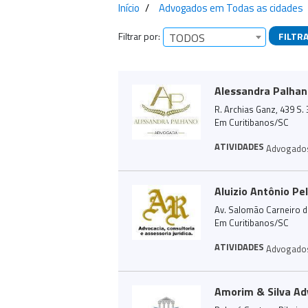
Início
Advogados em Todas as cidades
Filtrar por:
FILTR
TODOS
Empresas encontra
Alessandra Palhan
R. Archias Ganz, 439 S.
Em Curitibanos/SC
ATIVIDADES
Advogado
Aluizio Antônio Pe
Av. Salomão Carneiro de
Em Curitibanos/SC
ATIVIDADES
Advogado
Amorim & Silva A