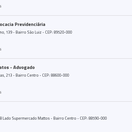
s
ocacia Previdenciária
no, 139 - Bairro São Luiz - CEP: 89520-000
s
Matos - Advogado
ias, 213 - Bairro Centro - CEP: 88600-000
s
 68 Lado Supermercado Mattos - Bairro Centro - CEP: 88590-000