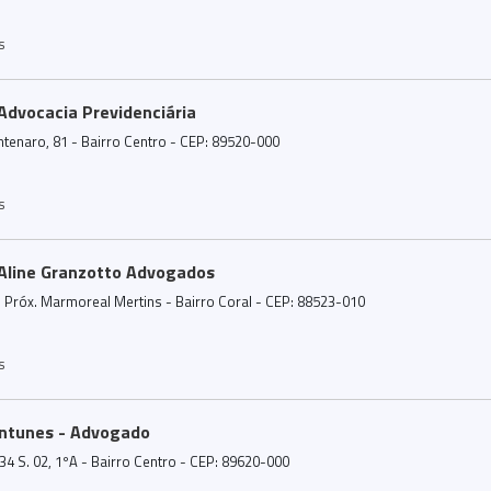
s
 Advocacia Previdenciária
ntenaro, 81 - Bairro Centro - CEP: 89520-000
s
 Aline Granzotto Advogados
 Próx. Marmoreal Mertins - Bairro Coral - CEP: 88523-010
s
Antunes - Advogado
34 S. 02, 1ºA - Bairro Centro - CEP: 89620-000