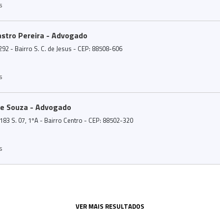
s
astro Pereira - Advogado
292 - Bairro S. C. de Jesus - CEP: 88508-606
s
 de Souza - Advogado
83 S. 07, 1ºA - Bairro Centro - CEP: 88502-320
s
VER MAIS RESULTADOS