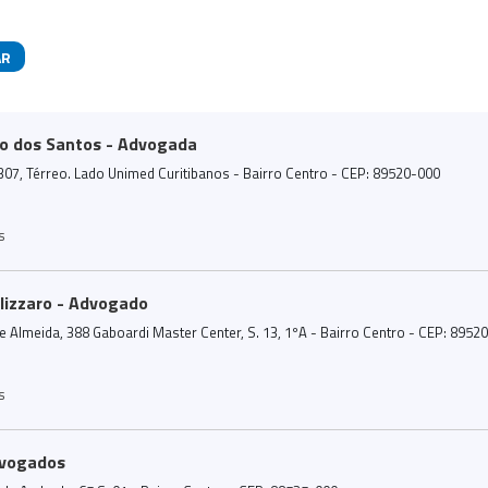
AR
das
o dos Santos - Advogada
 307, Térreo. Lado Unimed Curitibanos - Bairro Centro - CEP: 89520-000
s
llizzaro - Advogado
 Almeida, 388 Gaboardi Master Center, S. 13, 1ºA - Bairro Centro - CEP: 8952
s
dvogados