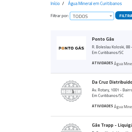
Início
Água Mineral em Curitibanos
Filtrar por:
FILTR
TODOS
Empresas encontra
Ponto Gás
R. Boleslau Koloski, 88
Em Curitibanos/SC
ATIVIDADES
Água Mine
Da Cruz Distribuid
Av. Rotary, 1001 - Bair
Em Curitibanos/SC
ATIVIDADES
Água Mine
Gás Trapp - Liquig