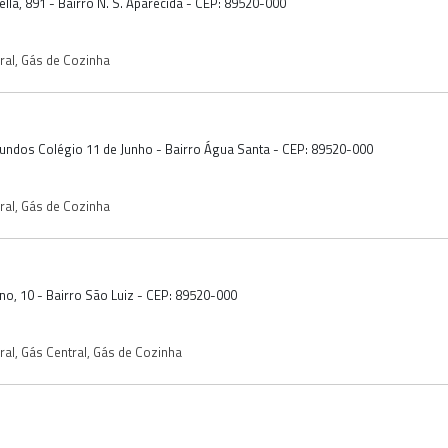
ella, 891 - Bairro N. S. Aparecida - CEP: 89520-000
ral
,
Gás de Cozinha
Fundos Colégio 11 de Junho - Bairro Água Santa - CEP: 89520-000
ral
,
Gás de Cozinha
no, 10 - Bairro São Luiz - CEP: 89520-000
ral
,
Gás Central
,
Gás de Cozinha