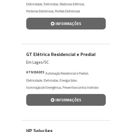
Eletricidade
,
Eletricistas
,
Materiais Elétricos
,
Porteiros Eletrônicos
,
Portões Eletrônicos
INFORMAÇÕES
GT Elétrica Residencial e Predial
Em Lages/SC
ATIVIDADES
Automação Residencial e Predial
,
Eletricidade
,
Eletricistas
,
Energia Solar
,
Iluminação de Emergência
,
Preventivo contra Incêndio
INFORMAÇÕES
HP Soluções