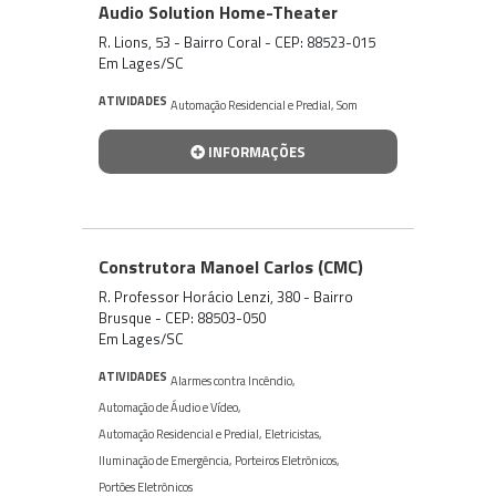
Audio Solution Home-Theater
R. Lions, 53 - Bairro Coral - CEP: 88523-015
Em Lages/SC
ATIVIDADES
Automação Residencial e Predial
,
Som
INFORMAÇÕES
Construtora Manoel Carlos (CMC)
R. Professor Horácio Lenzi, 380 - Bairro
Brusque - CEP: 88503-050
Em Lages/SC
ATIVIDADES
Alarmes contra Incêndio
,
Automação de Áudio e Vídeo
,
Automação Residencial e Predial
,
Eletricistas
,
Iluminação de Emergência
,
Porteiros Eletrônicos
,
Portões Eletrônicos