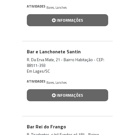
ATIVIDADES
Bares
,
Lanches
INFORMAÇÕES
Bar e Lanchonete Santin
R. Da Erva Mate, 21 - Bairro Habitação - CEP:
88511-393
Em Lages/SC
ATIVIDADES
Bares
,
Lanches
INFORMAÇÕES
Bar Rei do Frango
R. Tiradentes, s/nº Fundos nº 181 - Bairro