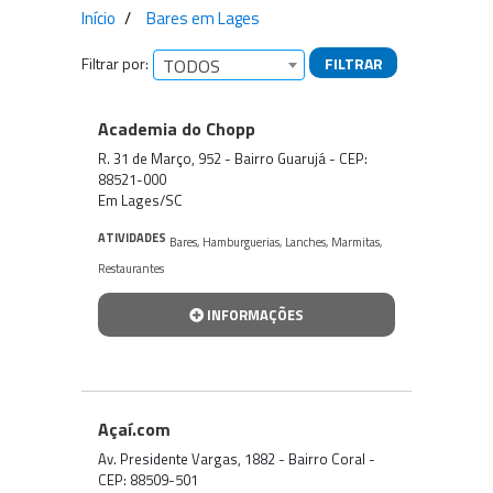
Início
Bares em Lages
Filtrar por:
FILTRAR
TODOS
Empresas encontradas
Academia do Chopp
R. 31 de Março, 952 - Bairro Guarujá - CEP:
88521-000
Em Lages/SC
ATIVIDADES
Bares
,
Hamburguerias
,
Lanches
,
Marmitas
,
Restaurantes
INFORMAÇÕES
Açaí.com
Av. Presidente Vargas, 1882 - Bairro Coral -
CEP: 88509-501