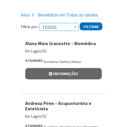
Início
Biomédicos em Todas as cidades
Filtrar por:
FILTRAR
TODOS
Empresas encontradas
Alana Maia Granzotto - Biomédica
Em Lages/SC
ATIVIDADES
Biomédicos
,
Estética e Beleza
INFORMAÇÕES
Andresa Pires - Acupunturista e
Esteticista
Em Lages/SC
ATIVIDADES
Biomédicos
,
Massoterapeutas e Massagistas
,