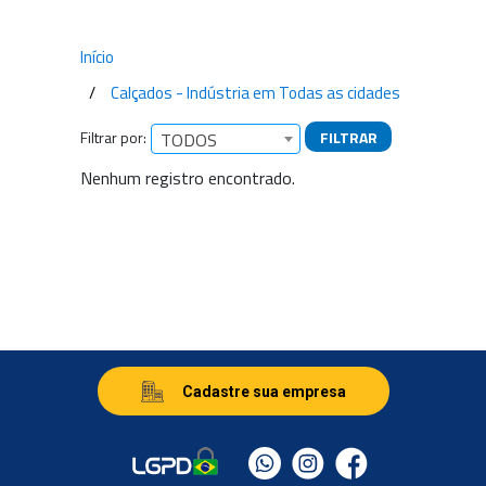
Início
Calçados - Indústria em Todas as cidades
Filtrar por:
FILTRAR
TODOS
Empresas encontradas
Nenhum registro encontrado.
Cadastre sua empresa