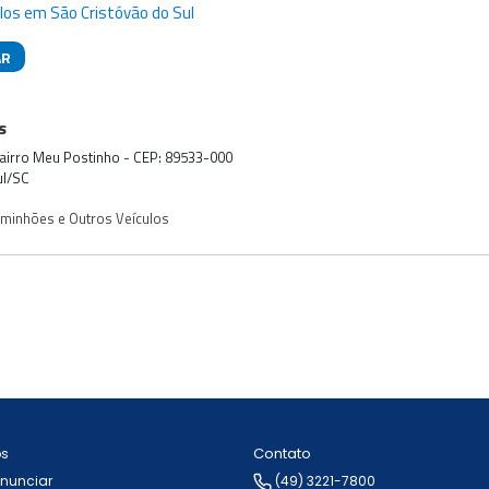
los em São Cristóvão do Sul
AR
das
s
 Bairro Meu Postinho - CEP: 89533-000
ul/SC
aminhões e Outros Veículos
Contato
ós
Anunciar
(49) 3221-7800