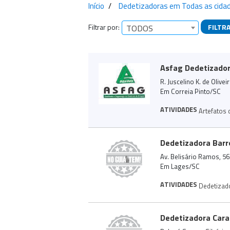
Início
Dedetizadoras em Todas as cida
Filtrar por:
FILTR
TODOS
Empresas encontra
Asfag Dedetizador
R. Juscelino K. de Olive
Em Correia Pinto/SC
ATIVIDADES
Artefatos 
Dedetizadora Barr
Av. Belisário Ramos, 56
Em Lages/SC
ATIVIDADES
Dedetizad
Dedetizadora Cara