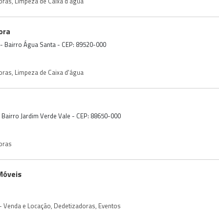
oras
,
Limpeza de Caixa d'água
ora
 - Bairro Água Santa - CEP: 89520-000
oras
,
Limpeza de Caixa d'água
- Bairro Jardim Verde Vale - CEP: 88650-000
oras
Móveis
 - Venda e Locação
,
Dedetizadoras
,
Eventos