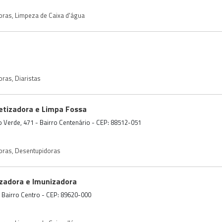
oras
,
Limpeza de Caixa d'água
oras
,
Diaristas
etizadora e Limpa Fossa
 Verde, 471 - Bairro Centenário - CEP: 88512-051
oras
,
Desentupidoras
izadora e Imunizadora
 Bairro Centro - CEP: 89620-000