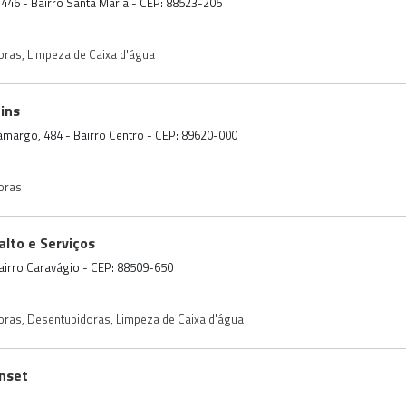
, 446 - Bairro Santa Maria - CEP: 88523-205
oras
,
Limpeza de Caixa d'água
ins
Camargo, 484 - Bairro Centro - CEP: 89620-000
oras
lto e Serviços
 Bairro Caravágio - CEP: 88509-650
oras
,
Desentupidoras
,
Limpeza de Caixa d'água
nset