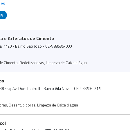
des
AR
das
a e Artefatos de Cimento
ira, 1420 - Bairro São João - CEP: 88535-000
de Cimento
,
Dedetizadoras
,
Limpeza de Caixa d'água
os
38 Esq. Av. Dom Pedro II - Bairro Vila Nova - CEP: 88503-215
oras
,
Desentupidoras
,
Limpeza de Caixa d'água
col