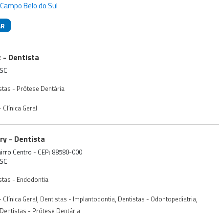
 Campo Belo do Sul
AR
das
z - Dentista
/SC
stas - Prótese Dentária
 Clínica Geral
ery - Dentista
Bairro Centro - CEP: 88580-000
/SC
stas - Endodontia
 Clínica Geral
,
Dentistas - Implantodontia
,
Dentistas - Odontopediatria
,
Dentistas - Prótese Dentária