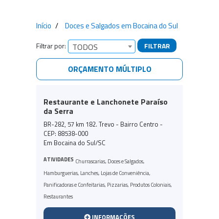
Início
Doces e Salgados em Bocaina do Sul
Filtrar por:
FILTRAR
TODOS
ORÇAMENTO MÚLTIPLO
Empresas encontradas
Restaurante e Lanchonete Paraíso
da Serra
BR-282, 57 km 182. Trevo - Bairro Centro -
CEP: 88538-000
Em Bocaina do Sul/SC
ATIVIDADES
Churrascarias
,
Doces e Salgados
,
Hamburguerias
,
Lanches
,
Lojas de Conveniência
,
Panificadoras e Confeitarias
,
Pizzarias
,
Produtos Coloniais
,
Restaurantes
INFORMAÇÕES