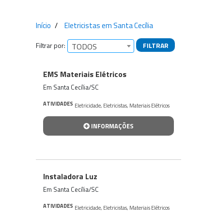
Início
Eletricistas em Santa Cecília
Filtrar por:
FILTRAR
TODOS
Empresas encontradas
EMS Materiais Elétricos
Em Santa Cecília/SC
ATIVIDADES
Eletricidade
,
Eletricistas
,
Materiais Elétricos
INFORMAÇÕES
Instaladora Luz
Em Santa Cecília/SC
ATIVIDADES
Eletricidade
,
Eletricistas
,
Materiais Elétricos