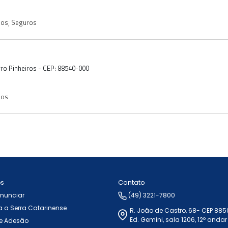
mos
,
Seguros
irro Pinheiros - CEP: 88540-000
mos
Contato
ós
Anunciar
(49) 3221-7800
 a Serra Catarinense
R. João de Castro, 68- CEP 88
Ed. Gemini, sala 1206, 12º andar
e Adesão