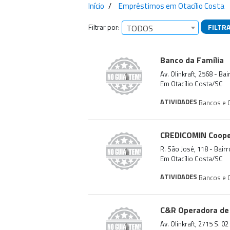
Início
Empréstimos em Otacílio Costa
Filtrar por:
FILTR
TODOS
Empresas encontra
Banco da Família
Av. Olinkraft, 2568 - Ba
Em Otacílio Costa/SC
ATIVIDADES
Bancos e C
CREDICOMIN Cooper
R. São José, 118 - Bair
Em Otacílio Costa/SC
ATIVIDADES
Bancos e C
C&R Operadora de 
Av. Olinkraft, 2715 S. 0