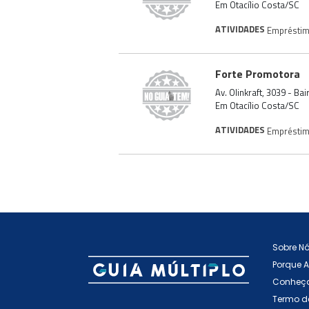
Em Otacílio Costa/SC
ATIVIDADES
Emprésti
Forte Promotora
Av. Olinkraft, 3039 - Ba
Em Otacílio Costa/SC
ATIVIDADES
Emprésti
Sobre N
Porque 
Conheça
Termo d