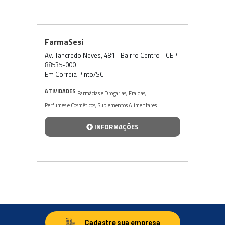
FarmaSesi
Av. Tancredo Neves, 481 - Bairro Centro - CEP:
88535-000
Em Correia Pinto/SC
ATIVIDADES
Farmácias e Drogarias
,
Fraldas
,
Perfumes e Cosméticos
,
Suplementos Alimentares
INFORMAÇÕES
Cadastre sua empresa