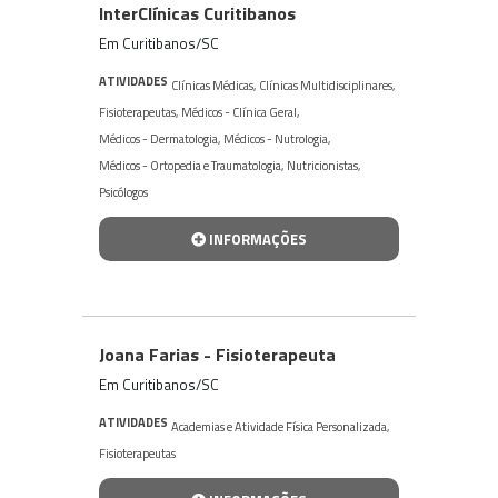
InterClínicas Curitibanos
Em Curitibanos/SC
ATIVIDADES
Clínicas Médicas
,
Clínicas Multidisciplinares
,
Fisioterapeutas
,
Médicos - Clínica Geral
,
Médicos - Dermatologia
,
Médicos - Nutrologia
,
Médicos - Ortopedia e Traumatologia
,
Nutricionistas
,
Psicólogos
INFORMAÇÕES
Joana Farias - Fisioterapeuta
Em Curitibanos/SC
ATIVIDADES
Academias e Atividade Física Personalizada
,
Fisioterapeutas