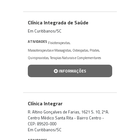
Clínica Integrada de Saúde
Em Curitibanos/SC
ATIVIDADES
Fisioterapeutas
,
Massoterapeutas e Massagistas
,
Osteopatas
,
Pilates
,
Quiropraxistas
,
Terapias Naturais e Complementares
INFORMAÇÕES
Clínica Integrar
R. Altino Gonçalves de Farias, 1621 S. 10, 2ºA.
Centro Médico Santa Rita - Bairro Centro -
CEP: 89520-000
Em Curitibanos/SC