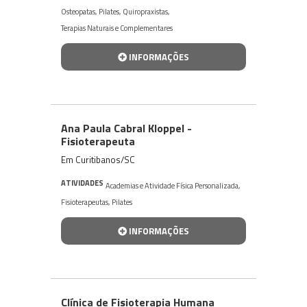
Osteopatas
,
Pilates
,
Quiropraxistas
,
Terapias Naturais e Complementares
INFORMAÇÕES
Ana Paula Cabral Kloppel -
Fisioterapeuta
Em Curitibanos/SC
ATIVIDADES
Academias e Atividade Física Personalizada
,
Fisioterapeutas
,
Pilates
INFORMAÇÕES
Clínica de Fisioterapia Humana