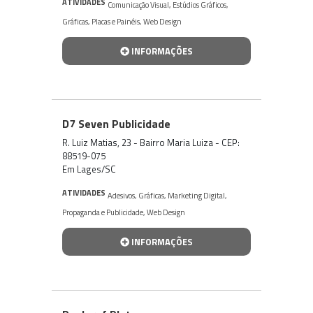
ATIVIDADES
Comunicação Visual
,
Estúdios Gráficos
,
Gráficas
,
Placas e Painéis
,
Web Design
INFORMAÇÕES
D7 Seven Publicidade
R. Luiz Matias, 23 - Bairro Maria Luiza - CEP:
88519-075
Em Lages/SC
ATIVIDADES
Adesivos
,
Gráficas
,
Marketing Digital
,
Propaganda e Publicidade
,
Web Design
INFORMAÇÕES