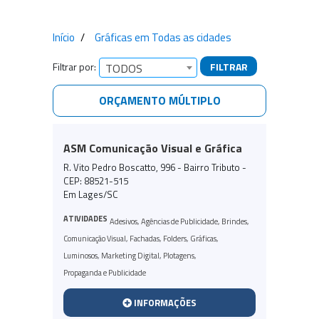
Início
Gráficas em Todas as cidades
Filtrar por:
FILTRAR
TODOS
ORÇAMENTO MÚLTIPLO
Empresas encontradas
ASM Comunicação Visual e Gráfica
R. Vito Pedro Boscatto, 996 - Bairro Tributo -
CEP: 88521-515
Em Lages/SC
ATIVIDADES
Adesivos
,
Agências de Publicidade
,
Brindes
,
Comunicação Visual
,
Fachadas
,
Folders
,
Gráficas
,
Luminosos
,
Marketing Digital
,
Plotagens
,
Propaganda e Publicidade
INFORMAÇÕES