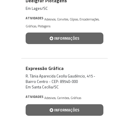
Deelgraf Plotagens
Em Lages/SC
ATIVIDADES
Adesivos
,
Convites
,
Cópias
,
Encadernações
,
Gráficas
,
Plotagens
INFORMAÇÕES
Expressão Gráfica
R. Tânia Aparecida Ceolla Gaudêncio, 415 -
Bairro Centro - CEP: 89540-000
Em Santa Cecília/SC
ATIVIDADES
Adesivos
,
Carimbos
,
Gráficas
INFORMAÇÕES