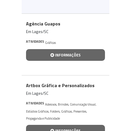
Agência Guapos
Em Lages/SC
ATIVIDADES
Gráficas
INFORMAÇÕES
Artbox Gráfica e Personalizados
Em Lages/SC
ATIVIDADES
Adesivos
,
Brindes
,
Comunicação Visual
,
Estúdios Gráficos
,
Folders
,
Gráficas
,
Presentes
,
Propaganda e Publicidade
INFORMAÇÕES