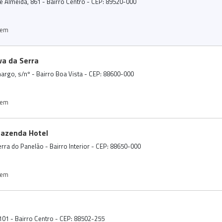
e Almeida, 861 - Bairro Centro - CEP: 89520-000
gem
va da Serra
amargo, s/nº - Bairro Boa Vista - CEP: 88600-000
gem
Fazenda Hotel
rra do Panelão - Bairro Interior - CEP: 88650-000
gem
101 - Bairro Centro - CEP: 88502-255