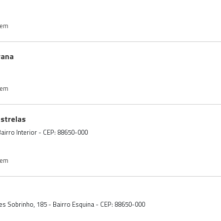
gem
rana
gem
strelas
airro Interior - CEP: 88650-000
gem
es Sobrinho, 185 - Bairro Esquina - CEP: 88650-000