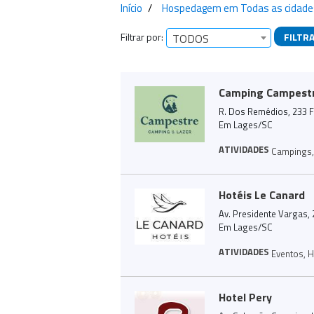
Início
Hospedagem em Todas as cidade
Filtrar por:
FILTR
TODOS
Empresas encontra
Camping Campestr
R. Dos Remédios, 233 F
Em Lages/SC
ATIVIDADES
Campings
,
Hotéis Le Canard
Av. Presidente Vargas, 
Em Lages/SC
ATIVIDADES
Eventos
,
H
Hotel Pery