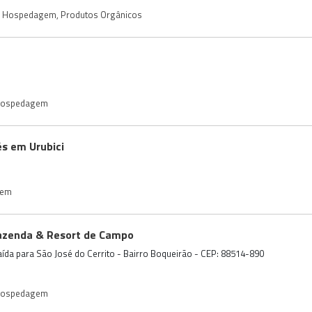
Hospedagem
,
Produtos Orgânicos
ospedagem
és em Urubici
gem
azenda & Resort de Campo
aída para São José do Cerrito - Bairro Boqueirão - CEP: 88514-890
ospedagem