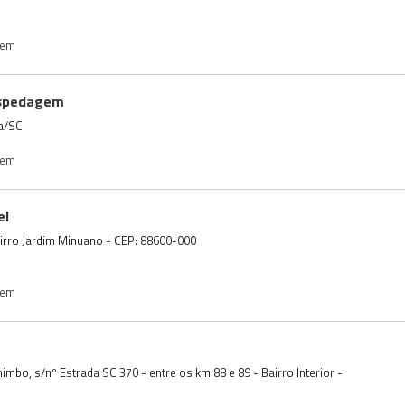
gem
ospedagem
a/SC
gem
el
 Bairro Jardim Minuano - CEP: 88600-000
gem
chimbo, s/nº Estrada SC 370 - entre os km 88 e 89 - Bairro Interior -