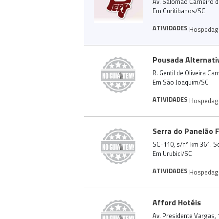
Av. Salomão Carneiro d
Em Curitibanos/SC
ATIVIDADES
Hospeda
Pousada Alternati
R. Gentil de Oliveira C
Em São Joaquim/SC
ATIVIDADES
Hospeda
Serra do Panelão 
SC-110, s/nº km 361. Se
Em Urubici/SC
ATIVIDADES
Hospeda
Afford Hotéis
Av. Presidente Vargas, 