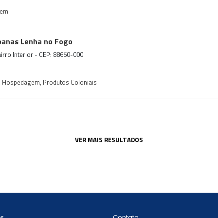
gem
abanas Lenha no Fogo
irro Interior - CEP: 88650-000
,
Hospedagem
,
Produtos Coloniais
VER MAIS RESULTADOS
Contato
ós