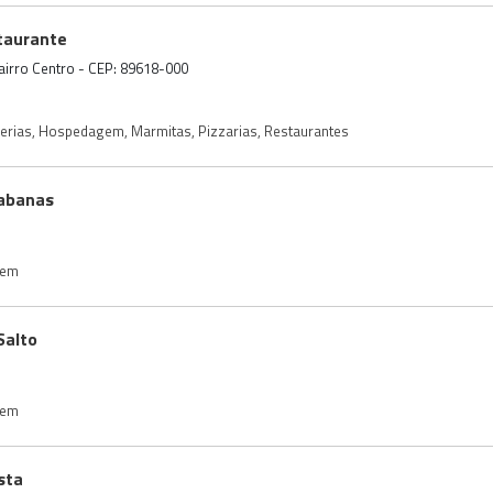
staurante
airro Centro - CEP: 89618-000
erias
,
Hospedagem
,
Marmitas
,
Pizzarias
,
Restaurantes
abanas
gem
Salto
gem
sta