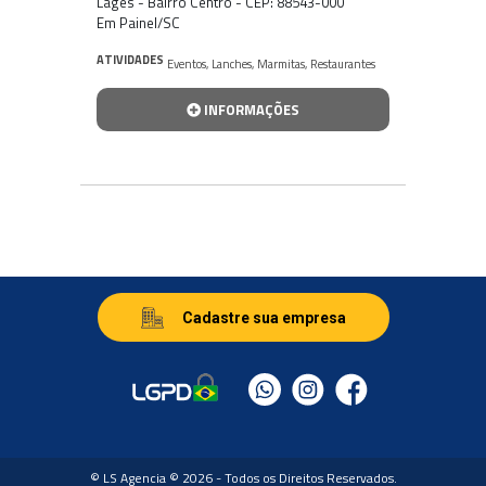
Lages - Bairro Centro - CEP: 88543-000
Em Painel/SC
ATIVIDADES
Eventos
,
Lanches
,
Marmitas
,
Restaurantes
INFORMAÇÕES
Cadastre sua empresa
© LS Agencia © 2026 - Todos os Direitos Reservados.