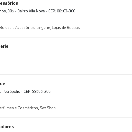
cessórios
amos, 385 - Bairro Vila Nova - CEP: 88503-300
Bolsas e Acessórios
,
Lingerie
,
Lojas de Roupas
gerie
que
rro Petrópolis - CEP: 88505-266
erfumes e Cosméticos
,
Sex Shop
adores