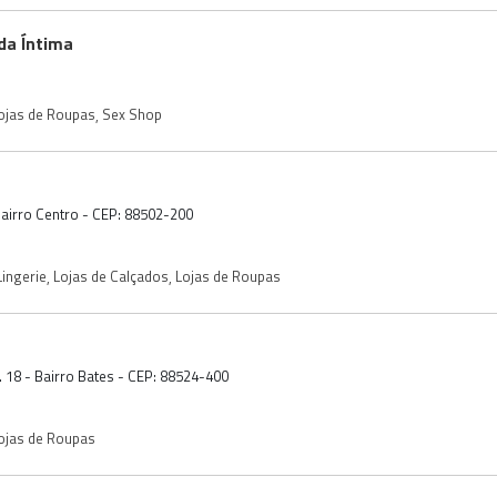
da Íntima
ojas de Roupas
,
Sex Shop
 Bairro Centro - CEP: 88502-200
Lingerie
,
Lojas de Calçados
,
Lojas de Roupas
 18 - Bairro Bates - CEP: 88524-400
ojas de Roupas