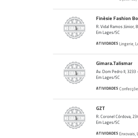
Finèsie Fashion B
R. Vidal Ramos Júnior, 
Em Lages/SC
ATIVIDADES
Lingerie
,
L
Gimara.Talismar
Av. Dom Pedro II, 3233 
Em Lages/SC
ATIVIDADES
Confecções
GZT
R. Coronel Córdova, 23
Em Lages/SC
ATIVIDADES
Enxovais
,