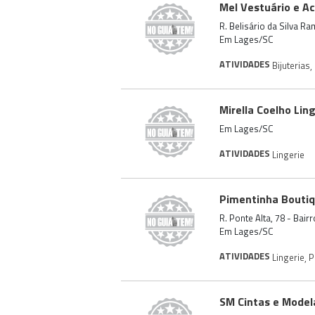
Mel Vestuário e A
R. Belisário da Silva R
Em Lages/SC
ATIVIDADES
Bijuterias
,
Mirella Coelho Lin
Em Lages/SC
ATIVIDADES
Lingerie
Pimentinha Bouti
R. Ponte Alta, 78 - Bai
Em Lages/SC
ATIVIDADES
Lingerie
,
P
SM Cintas e Model