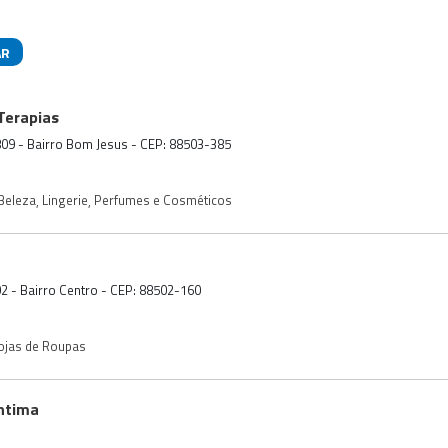
AR
das
Terapias
 809 - Bairro Bom Jesus - CEP: 88503-385
 Beleza
,
Lingerie
,
Perfumes e Cosméticos
 02 - Bairro Centro - CEP: 88502-160
ojas de Roupas
ntima