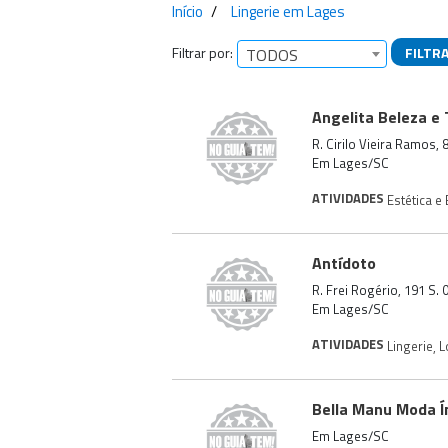
Início
Lingerie em Lages
Filtrar por:
FILTR
TODOS
Empresas encontra
Angelita Beleza e 
R. Cirilo Vieira Ramos,
Em Lages/SC
ATIVIDADES
Estética e
Antídoto
R. Frei Rogério, 191 S.
Em Lages/SC
ATIVIDADES
Lingerie
,
L
Bella Manu Moda Í
Em Lages/SC