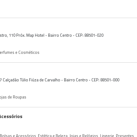
stro, 110 Próx. Map Hotel - Bairro Centro - CEP: 88501-020
erfumes e Cosméticos
 Calçadão Túlio Fiúza de Carvalho - Bairro Centro - CEP: 88501-000
ojas de Roupas
Acessórios
Bolsas e Acessórios
,
Estética e Beleza
,
Joias e Relógios
,
Lingerie
,
Presentes