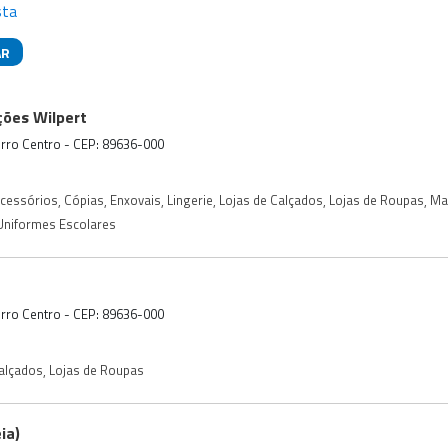
sta
AR
das
ções Wilpert
airro Centro - CEP: 89636-000
Acessórios
,
Cópias
,
Enxovais
,
Lingerie
,
Lojas de Calçados
,
Lojas de Roupas
,
Ma
Uniformes Escolares
airro Centro - CEP: 89636-000
Calçados
,
Lojas de Roupas
ia)