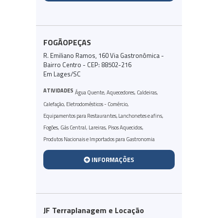
FOGÃOPEÇAS
R. Emiliano Ramos, 160 Via Gastronômica -
Bairro Centro - CEP: 88502-216
Em Lages/SC
ATIVIDADES
Água Quente
,
Aquecedores
,
Caldeiras
,
Calefação
,
Eletrodomésticos - Comércio
,
Equipamentos para Restaurantes, Lanchonetes e afins
,
Fogões
,
Gás Central
,
Lareiras
,
Pisos Aquecidos
,
Produtos Nacionais e Importados para Gastronomia
INFORMAÇÕES
JF Terraplanagem e Locação