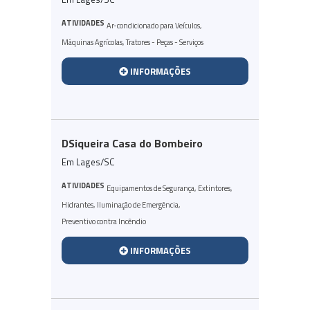
ATIVIDADES
Ar-condicionado para Veículos
,
Máquinas Agrícolas
,
Tratores - Peças - Serviços
INFORMAÇÕES
DSiqueira Casa do Bombeiro
Em Lages/SC
ATIVIDADES
Equipamentos de Segurança
,
Extintores
,
Hidrantes
,
Iluminação de Emergência
,
Preventivo contra Incêndio
INFORMAÇÕES