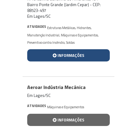
Bairro Ponte Grande (Jardim Cepar) - CEP:
88523-497
Em Lages/SC
ATIVIDADES
Estruturas Metálicas
,
Hidrantes
,
Manutenção Industrial
,
Máquinas e Equipamentos
,
Preventivo contra Incêndio
,
Soldas
INFORMAÇÕES
Aeroar Indústria Mecânica
Em Lages/SC
ATIVIDADES
Máquinas e Equipamentos
INFORMAÇÕES