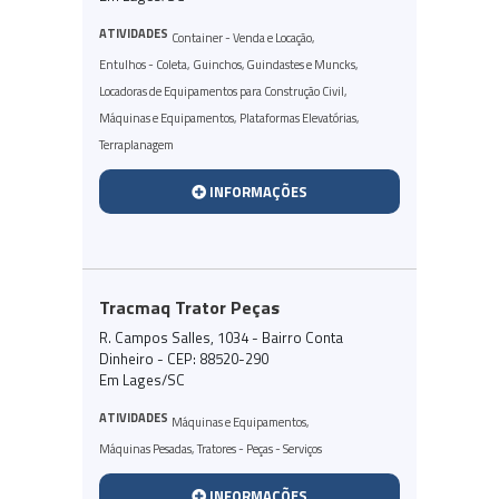
ATIVIDADES
Container - Venda e Locação
,
Entulhos - Coleta
,
Guinchos, Guindastes e Muncks
,
Locadoras de Equipamentos para Construção Civil
,
Máquinas e Equipamentos
,
Plataformas Elevatórias
,
Terraplanagem
INFORMAÇÕES
Tracmaq Trator Peças
R. Campos Salles, 1034 - Bairro Conta
Dinheiro - CEP: 88520-290
Em Lages/SC
ATIVIDADES
Máquinas e Equipamentos
,
Máquinas Pesadas
,
Tratores - Peças - Serviços
INFORMAÇÕES