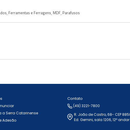
ados
,
Ferramentas e Ferragens
,
MDF
,
Parafusos
Contato
ós
Anunciar
(49) 3221-7800
 a Serra Catarinense
R. João de Castro, 68- CEP 88
Ed. Gemini, sala 1206, 12º andar
e Adesão