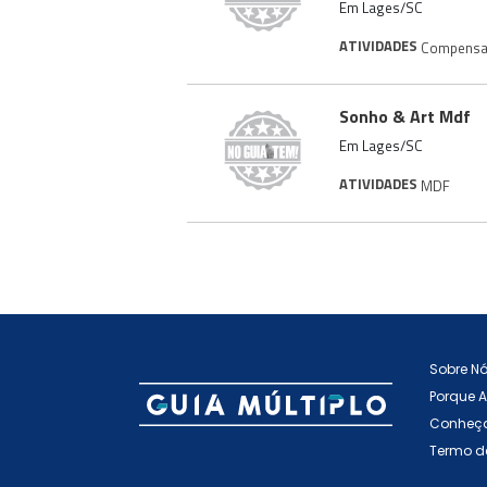
Em Lages/SC
ATIVIDADES
Compens
Sonho & Art Mdf
Em Lages/SC
ATIVIDADES
MDF
Sobre N
Porque 
Conheça
Termo d