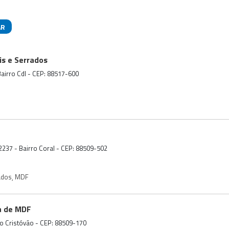
AR
das
is e Serrados
Bairro Cdl - CEP: 88517-600
2237 - Bairro Coral - CEP: 88509-502
ados
,
MDF
a de MDF
São Cristóvão - CEP: 88509-170