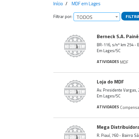
Início
MDF em Lages
Filtrar por:
FILTR
TODOS
Empresas encontra
Berneck S.A. Painé
BR-116, s/nº km 254 - 
Em Lages/SC
ATIVIDADES
MDF
Loja do MDF
Av. Presidente Vargas, 
Em Lages/SC
ATIVIDADES
Compens
Mega Distribuidor
R. Piauí, 760 - Bairro 