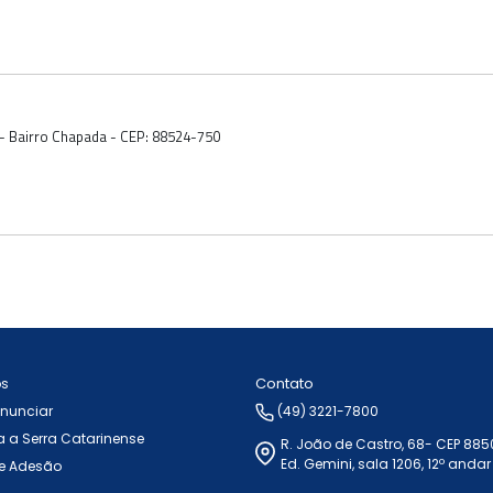
 - Bairro Chapada - CEP: 88524-750
Contato
ós
Anunciar
(49) 3221-7800
 a Serra Catarinense
R. João de Castro, 68- CEP 88
Ed. Gemini, sala 1206, 12º andar
e Adesão