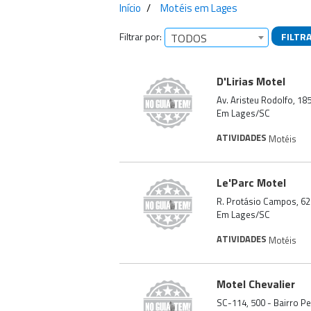
Início
Motéis em Lages
Filtrar por:
FILTR
TODOS
Empresas encontra
D'Lirias Motel
Av. Aristeu Rodolfo, 18
Em Lages/SC
ATIVIDADES
Motéis
Le'Parc Motel
R. Protásio Campos, 62
Em Lages/SC
ATIVIDADES
Motéis
Motel Chevalier
SC-114, 500 - Bairro P