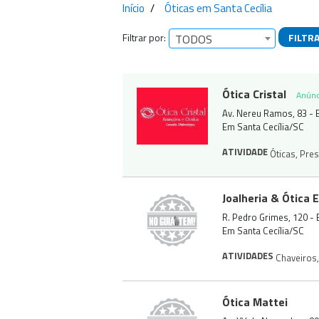
Início
Óticas em Santa Cecília
Filtrar por:
FILTR
TODOS
Empresas encontra
Ótica Cristal
Anúnc
Av. Nereu Ramos, 83 - 
Em Santa Cecília/SC
ATIVIDADE
Óticas
,
Pres
Joalheria & Ótica 
R. Pedro Grimes, 120 - 
Em Santa Cecília/SC
ATIVIDADES
Chaveiros
,
Ótica Mattei