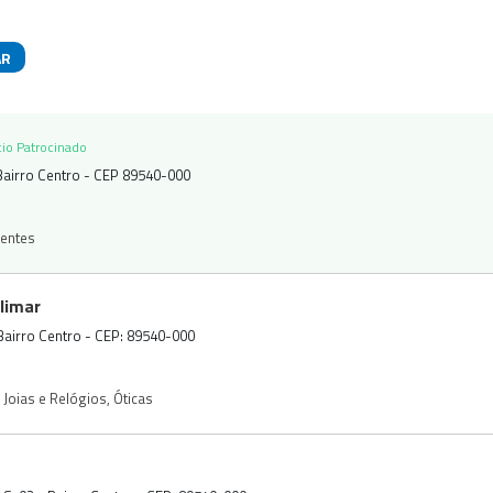
AR
das
io Patrocinado
Bairro Centro - CEP 89540-000
entes
Elimar
Bairro Centro - CEP: 89540-000
Joias e Relógios
,
Óticas