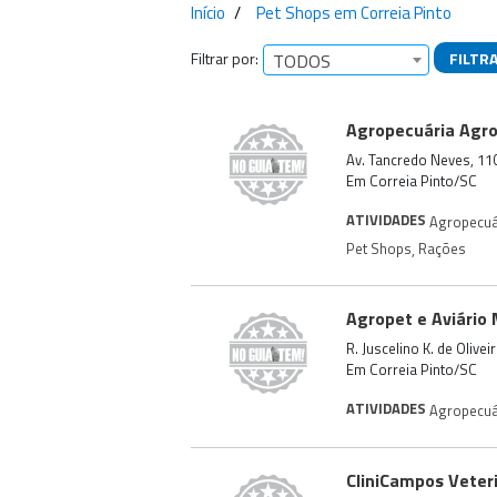
Início
Pet Shops em Correia Pinto
Filtrar por:
FILTR
TODOS
Empresas encontra
Agropecuária Agr
Av. Tancredo Neves, 11
Em Correia Pinto/SC
ATIVIDADES
Agropecuá
Pet Shops
,
Rações
Agropet e Aviário
R. Juscelino K. de Olive
Em Correia Pinto/SC
ATIVIDADES
Agropecuá
CliniCampos Veter