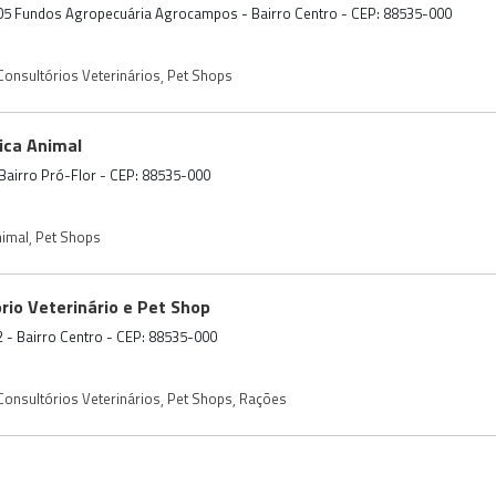
05 Fundos Agropecuária Agrocampos - Bairro Centro - CEP: 88535-000
 Consultórios Veterinários
,
Pet Shops
ica Animal
- Bairro Pró-Flor - CEP: 88535-000
nimal
,
Pet Shops
rio Veterinário e Pet Shop
2 - Bairro Centro - CEP: 88535-000
 Consultórios Veterinários
,
Pet Shops
,
Rações