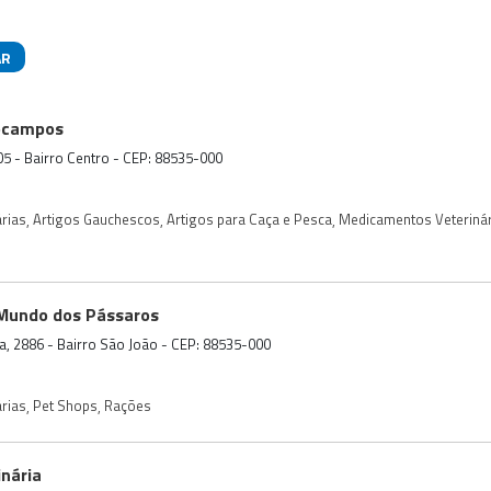
AR
das
ocampos
05 - Bairro Centro - CEP: 88535-000
rias
,
Artigos Gauchescos
,
Artigos para Caça e Pesca
,
Medicamentos Veteriná
 Mundo dos Pássaros
ira, 2886 - Bairro São João - CEP: 88535-000
rias
,
Pet Shops
,
Rações
inária