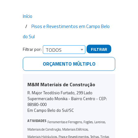
Início
Pisos e Revestimentos em Campo Belo
do Sul
Filtrar por:
FILTRAR
TODOS
ORÇAMENTO MÚLTIPLO
Empresas encontradas
M&M Materiais de Construção
R. Major Teodósio Furtado, 299 Lado
Supermercado Monika - Bairro Centro - CEP:
88580-000
Em Campo Belo do Sul/SC
ATIVIDADES
Ferramentas e Ferragens
,
Fogões
,
Lareiras
,
Materiais de Construção
,
Materiais Elétricos
,
Materiais Hidráulicos
,
Pisos e Revestimentos
,
Telhas
,
Tintas