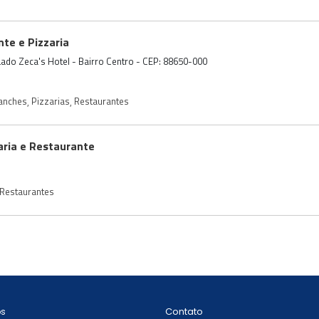
te e Pizzaria
Lado Zeca's Hotel - Bairro Centro - CEP: 88650-000
anches
,
Pizzarias
,
Restaurantes
zaria e Restaurante
Restaurantes
Contato
ós