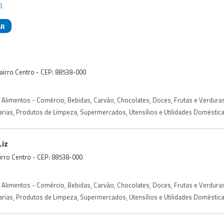
l
AR
das
Bairro Centro - CEP: 88538-000
Alimentos - Comércio
,
Bebidas
,
Carvão
,
Chocolates
,
Doces
,
Frutas e Verdura
arias
,
Produtos de Limpeza
,
Supermercados
,
Utensílios e Utilidades Doméstic
iz
airro Centro - CEP: 88538-000
Alimentos - Comércio
,
Bebidas
,
Carvão
,
Chocolates
,
Doces
,
Frutas e Verdura
arias
,
Produtos de Limpeza
,
Supermercados
,
Utensílios e Utilidades Doméstic