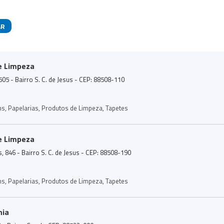
AR
das
de Limpeza
505 - Bairro S. C. de Jesus - CEP: 88508-110
ns
,
Papelarias
,
Produtos de Limpeza
,
Tapetes
de Limpeza
 846 - Bairro S. C. de Jesus - CEP: 88508-190
ns
,
Papelarias
,
Produtos de Limpeza
,
Tapetes
hia