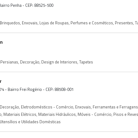
 - Bairro Penha - CEP: 88525-500
Brinquedos
,
Enxovais
,
Lojas de Roupas
,
Perfumes e Cosméticos
,
Presentes
,
T
gn
 Persianas
,
Decoração
,
Design de Interiores
,
Tapetes
r
74 - Bairro Frei Rogério - CEP: 88508-001
Decoração
,
Eletrodomésticos - Comércio
,
Enxovais
,
Ferramentas e Ferragens
o
,
Materiais Elétricos
,
Materiais Hidráulicos
,
Móveis - Comércio
,
Pisos e Reve
Utensílios e Utilidades Domésticas