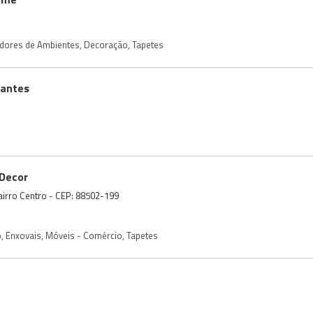
dores de Ambientes
,
Decoração
,
Tapetes
antes
Decor
Bairro Centro - CEP: 88502-199
o
,
Enxovais
,
Móveis - Comércio
,
Tapetes