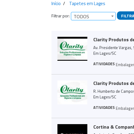
Início
Tapetes em Lages
Filtrar por:
FILTR
TODOS
Empresas encontra
Clarity Produtos 
Av. Presidente Vargas, 
Em Lages/SC
ATIVIDADES
Embalage
Clarity Produtos 
R. Humberto de Campos,
Em Lages/SC
ATIVIDADES
Embalage
Cortina & Compan