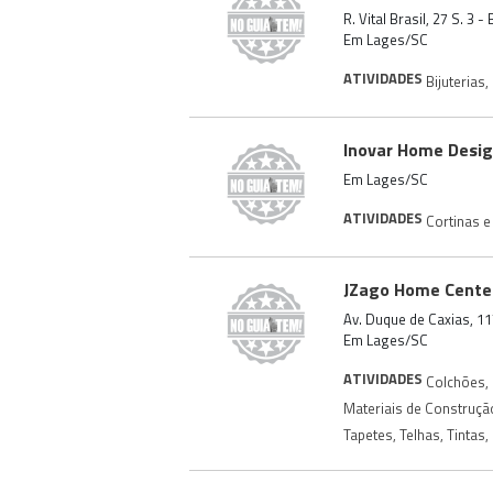
R. Vital Brasil, 27 S. 3
Em Lages/SC
ATIVIDADES
Bijuterias
,
Inovar Home Desi
Em Lages/SC
ATIVIDADES
Cortinas e
JZago Home Cente
Av. Duque de Caxias, 11
Em Lages/SC
ATIVIDADES
Colchões
,
Materiais de Construçã
Tapetes
,
Telhas
,
Tintas
,