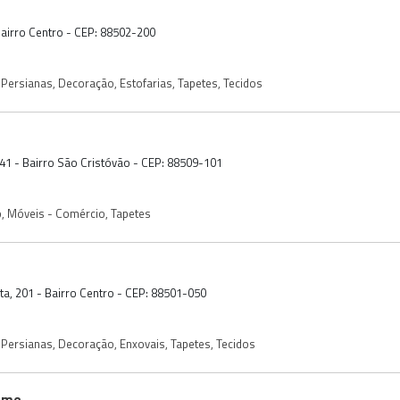
 Bairro Centro - CEP: 88502-200
 Persianas
,
Decoração
,
Estofarias
,
Tapetes
,
Tecidos
041 - Bairro São Cristóvão - CEP: 88509-101
o
,
Móveis - Comércio
,
Tapetes
sta, 201 - Bairro Centro - CEP: 88501-050
 Persianas
,
Decoração
,
Enxovais
,
Tapetes
,
Tecidos
ome