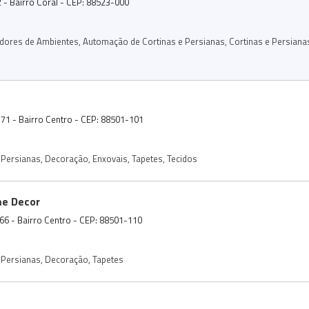
 - Bairro Coral - CEP: 88523-000
dores de Ambientes
,
Automação de Cortinas e Persianas
,
Cortinas e Persiana
171 - Bairro Centro - CEP: 88501-101
 Persianas
,
Decoração
,
Enxovais
,
Tapetes
,
Tecidos
me Decor
66 - Bairro Centro - CEP: 88501-110
 Persianas
,
Decoração
,
Tapetes