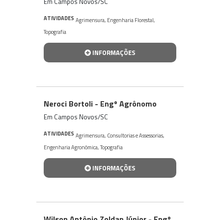
Em Campos Novos/SC
ATIVIDADES
Agrimensura
,
Engenharia Florestal
,
Topografia
INFORMAÇÕES
Neroci Bortoli - Engº Agrônomo
Em Campos Novos/SC
ATIVIDADES
Agrimensura
,
Consultorias e Assessorias
,
Engenharia Agronômica
,
Topografia
INFORMAÇÕES
Wilson Antônio Zoldan Júnior - Engº