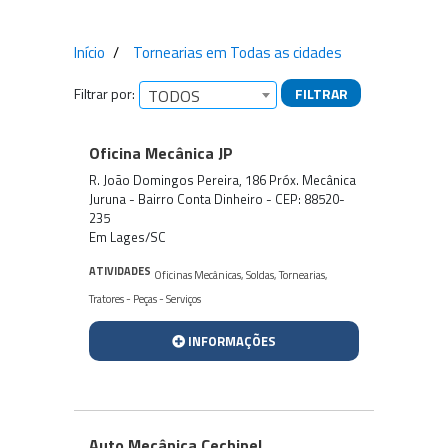
Início
Tornearias em Todas as cidades
Filtrar por:
FILTRAR
TODOS
Empresas encontradas
Oficina Mecânica JP
R. João Domingos Pereira, 186 Próx. Mecânica
Juruna - Bairro Conta Dinheiro - CEP: 88520-
235
Em Lages/SC
ATIVIDADES
Oficinas Mecânicas
,
Soldas
,
Tornearias
,
Tratores - Peças - Serviços
INFORMAÇÕES
Auto Mecânica Cechinel