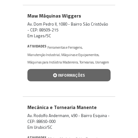
Maw Máquinas Wiggers
Av. Dom Pedro II, 1080 - Bairro São Cristóvão
- CEP: 88509-215
Em Lages/SC
ATIVIDADES
Ferramentas e Ferragens
,
Manutenção Industrial
,
Máquinas e Equipamentos
,
Máquinas para Indústria Madeireira
,
Tornearias
,
Usinagem
INFORMAÇÕES
Mecânica e Tornearia Manente
Av. Rodolfo Andermann, 490 - Bairro Esquina -
CEP: 88650-000
Em Urubici/SC
ATIVIDADES