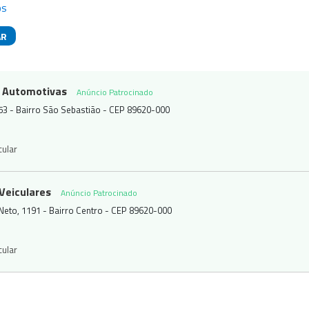
os
AR
das
as Automotivas
Anúncio Patrocinado
753 - Bairro São Sebastião - CEP 89620-000
cular
 Veiculares
Anúncio Patrocinado
 Neto, 1191 - Bairro Centro - CEP 89620-000
cular