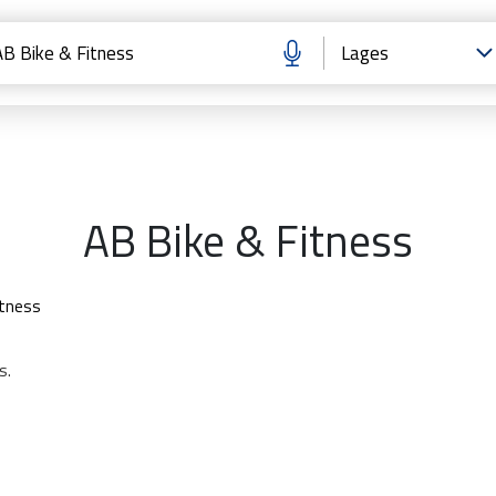
AB Bike & Fitness
itness
s.