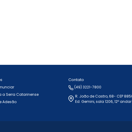
Contato
ós
Anunciar
(49) 3221-7800
 a Serra Catarinense
R. João de Castro, 68- CEP 88
Ed. Gemini, sala 1206, 12º andar
e Adesão