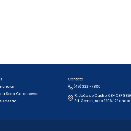
Contato
ós
Anunciar
(49) 3221-7800
 a Serra Catarinense
R. João de Castro, 68- CEP 88
Ed. Gemini, sala 1206, 12º andar
e Adesão