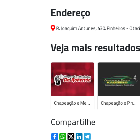
Endereço
R. Joaquim Antunes, 430. Pinheiros - Otací
Veja mais resultados
Chapeação e Mecânica do Robertão
Chapeação e Pintura Kabinho
Compartilhe
Facebook
WhatsApp
Twitter
LinkedIn
Telegram