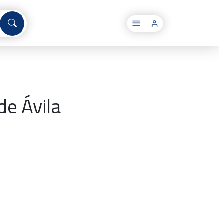
×
de Ávila