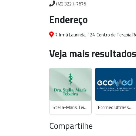
(49) 3221-7676
Endereço
R. Irmã Laurinda, 124. Centro de Terapia R
Veja mais resultados
Stella-Maris Teixeira - Médica
Ecomed Ultrassonografia, Clínica Geral e Nefrologia
Compartilhe