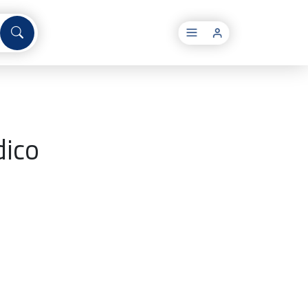
×
dico