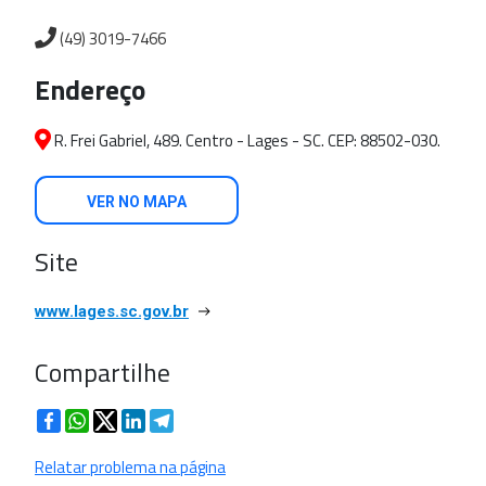
(49) 3019-7466
Endereço
R. Frei Gabriel, 489. Centro - Lages - SC. CEP: 88502-030.
VER NO MAPA
Site
www.lages.sc.gov.br
Compartilhe
Facebook
WhatsApp
Twitter
LinkedIn
Telegram
Relatar problema na página