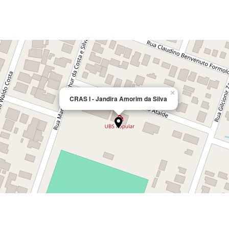
×
CRAS I - Jandira Amorim da Silva