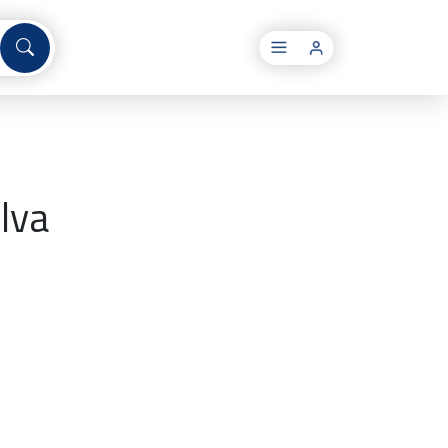
×
lva