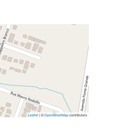
Leaflet
| ©
OpenStreetMap
contributors