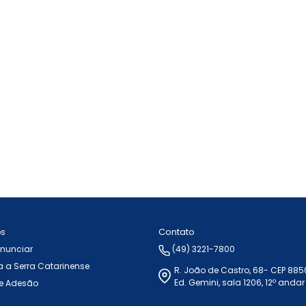
Contato
ós
Anunciar
(49) 3221-7800
 a Serra Catarinense
R. João de Castro, 68- CEP 88
Ed. Gemini, sala 1206, 12º andar
e Adesão