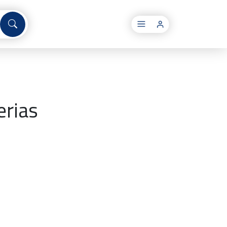
×
erias