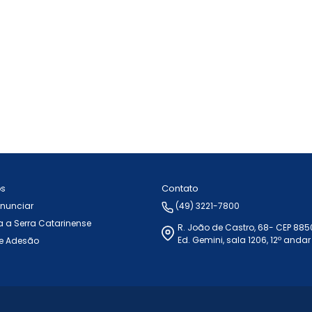
Contato
ós
Anunciar
(49) 3221-7800
 a Serra Catarinense
R. João de Castro, 68- CEP 88
Ed. Gemini, sala 1206, 12º andar
e Adesão