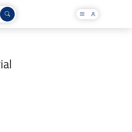
×
ial