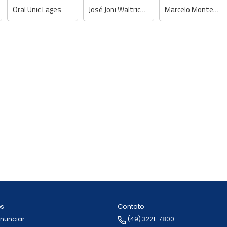
Oral Unic Lages
José Joni Waltrick Júnior - Dentista
Marcelo Montemezzo - Dentista
Contato
ós
Anunciar
(49) 3221-7800