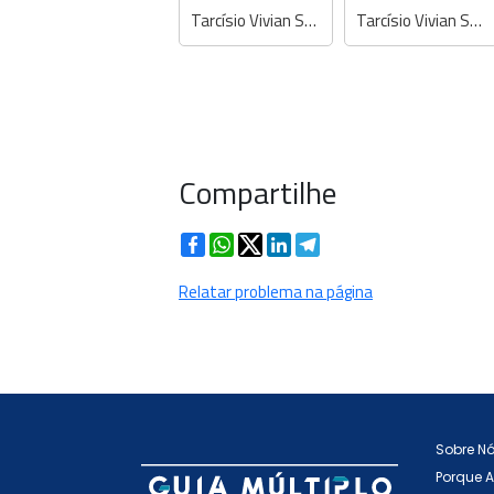
Tarcísio Vivian Soares - Dentista
Tarcísio Vivian Soares - Dentista
Compartilhe
Facebook
WhatsApp
Twitter
LinkedIn
Telegram
Relatar problema na página
Sobre N
Porque 