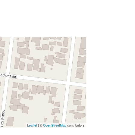
Leaflet
| ©
OpenStreetMap
contributors