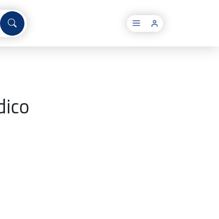
×
dico