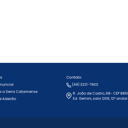
Contato
ós
Anunciar
(49) 3221-7800
 a Serra Catarinense
R. João de Castro, 68- CEP 88
Ed. Gemini, sala 1206, 12º andar
e Adesão