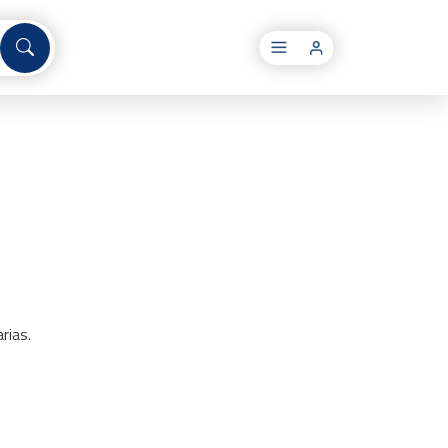
×
arias.