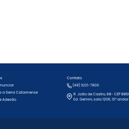
Contato
ós
Anunciar
(49) 3221-7800
 a Serra Catarinense
R. João de Castro, 68- CEP 88
Ed. Gemini, sala 1206, 12º andar
e Adesão