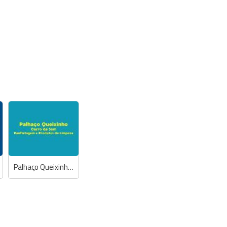
Palhaço Queixinho Carro de Som, Panfletagem e Produtos de Limpeza