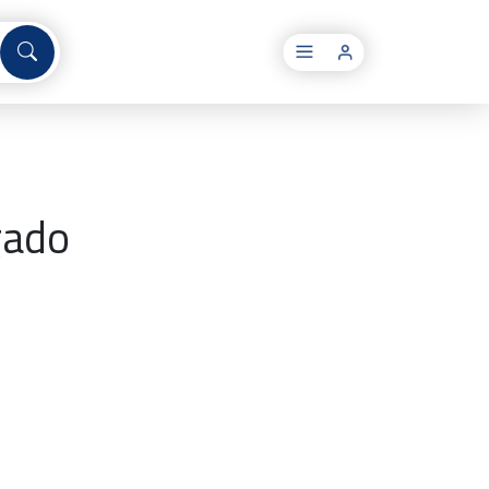
×
gado