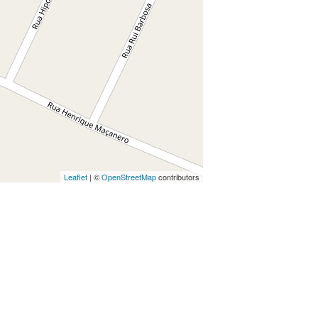
Leaflet
| ©
OpenStreetMap
contributors