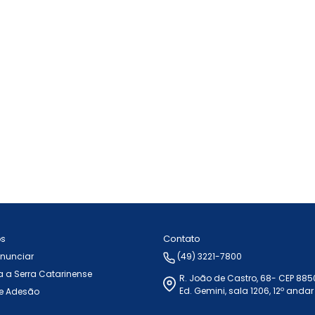
Contato
ós
Anunciar
(49) 3221-7800
 a Serra Catarinense
R. João de Castro, 68- CEP 88
Ed. Gemini, sala 1206, 12º andar
e Adesão