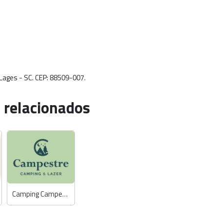
- Lages - SC. CEP: 88509-007.
 relacionados
Camping Campestre - Chalé e Área para Camping e Motorhome